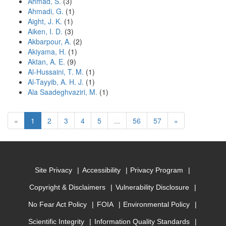
Ahmad, S.
(3)
Ahmadi, G.
(1)
Aight, J. K.
(1)
Aiken, I. D.
(3)
Akbarpour, A.
(2)
Akiyama, H.
(1)
Aktan, A. E.
(9)
Al-Hussaini, T. M.
(1)
Al-Tayyib, A. H. J.
(1)
Ala Saadeghvaziri, M.
(1)
(current)
Next
«
1
2
3
4
5
...
56
57
»
Site Privacy
Accessibility
Privacy Program
Copyright & Disclaimers
Vulnerability Disclosure
No Fear Act Policy
FOIA
Environmental Policy
Scientific Integrity
Information Quality Standards