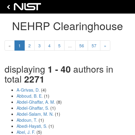
NEHRP Clearinghouse
(current)
Next
«
1
2
3
4
5
...
56
57
»
displaying
1 - 40
authors in
total
2271
A-Grivas, D.
(4)
Abboud, B. E.
(1)
Abdel-Ghaffar, A. M.
(8)
Abdel-Ghaffar, S.
(1)
Abdel-Salam, M. N.
(1)
Abdoun, T.
(1)
Abedi-Hayati, S.
(1)
Abel, J. F.
(5)