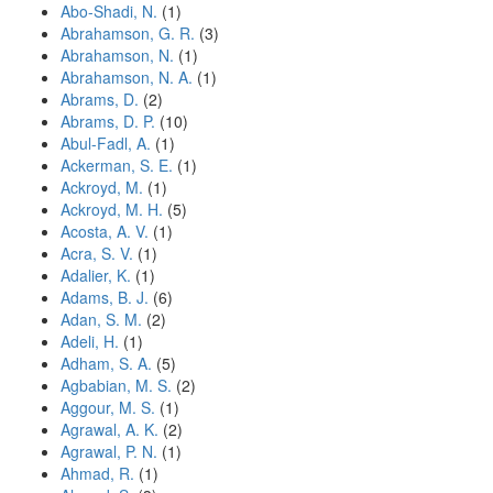
Abo-Shadi, N.
(1)
Abrahamson, G. R.
(3)
Abrahamson, N.
(1)
Abrahamson, N. A.
(1)
Abrams, D.
(2)
Abrams, D. P.
(10)
Abul-Fadl, A.
(1)
Ackerman, S. E.
(1)
Ackroyd, M.
(1)
Ackroyd, M. H.
(5)
Acosta, A. V.
(1)
Acra, S. V.
(1)
Adalier, K.
(1)
Adams, B. J.
(6)
Adan, S. M.
(2)
Adeli, H.
(1)
Adham, S. A.
(5)
Agbabian, M. S.
(2)
Aggour, M. S.
(1)
Agrawal, A. K.
(2)
Agrawal, P. N.
(1)
Ahmad, R.
(1)